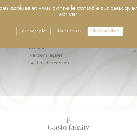
e des cookies et vous donne le contrôle sur ceux que
activer
INFORMATIONS
N
Tout accepter
Tout refuser
Personnaliser
Re
Plan du site
so
Crédits
cr
Mentions légales
Gestion des cookies