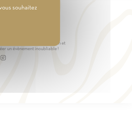
 vous souhaitez
OUS SUIVRE
joignez-nous sur nos réseaux
ciaux pour trouver l'inspiration et
éer un évènement inoubliable !